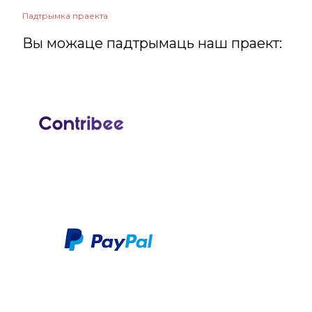
Падтрымка праекта
Вы можаце падтрымаць наш праект: