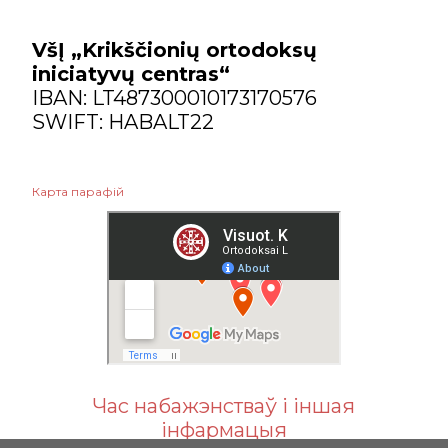
VšĮ „Krikščionių ortodoksų
iniciatyvų centras“
IBAN: LT487300010173170576
SWIFT: HABALT22
Карта парафій
Час набажэнстваў і іншая
інфармацыя