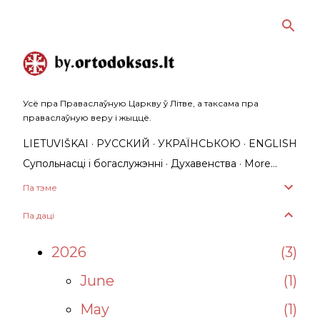
Skip to main content
Усё пра Праваслаўную Царкву ў Літве, а таксама пра
праваслаўную веру і жыццё.
LIETUVIŠKAI
РУССКИЙ
УКРАЇНСЬКОЮ
ENGLISH
Супольнасці і богаслужэнні
Духавенства
More…
Па тэме
Па даці
2026
3
June
1
May
1