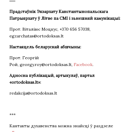
Прадстаўнік Экзархату Канстантынопальскага
Патрыярхату ў Літве пa СМІ і зьнешняй камунікацыі:
Прот. Віталіюс Моцкус, +370 656 57038,
egzarchatas@ortodoksas.lt
Настаяцель беларускай абшчыны:
Прот. Георгій
Рой, georgy.roy@ortodoksas.lt,
Facebook
.
Адносна публікацый, артыкулаў, партал
«ortodoksas.lt»:
redakcija@ortodoksas.lt
***
Кантакты духавенства можна знайсці ў раздзеле