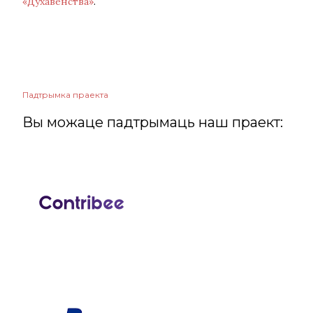
«Духавенства»
.
Падтрымка праекта
Вы можаце падтрымаць наш праект: