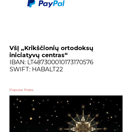
VšĮ „Krikščionių ortodoksų
iniciatyvų centras“
IBAN: LT487300010173170576
SWIFT: HABALT22
Popular Posts