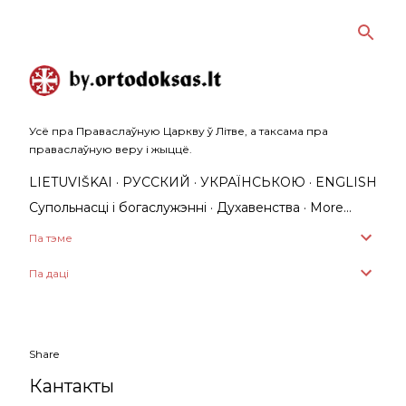
Skip to main content
Усё пра Праваслаўную Царкву ў Літве, а таксама пра
праваслаўную веру і жыццё.
LIETUVIŠKAI
РУССКИЙ
УКРАЇНСЬКОЮ
ENGLISH
Супольнасці і богаслужэнні
Духавенства
More…
Па тэме
Па даці
Share
Кантакты