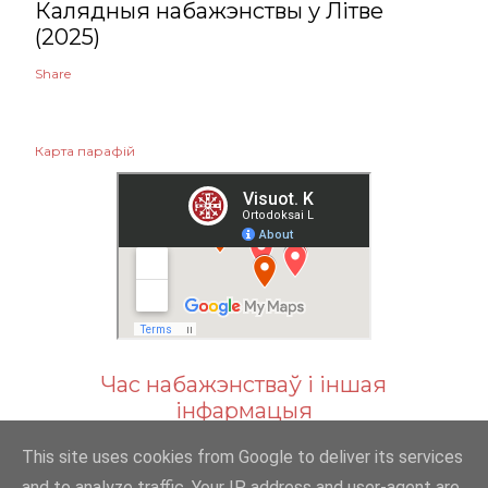
Калядныя набажэнствы у Літве
(2025)
Share
Карта парафій
Час набажэнстваў і іншая
інфармацыя
This site uses cookies from Google to deliver its services
and to analyze traffic. Your IP address and user-agent are