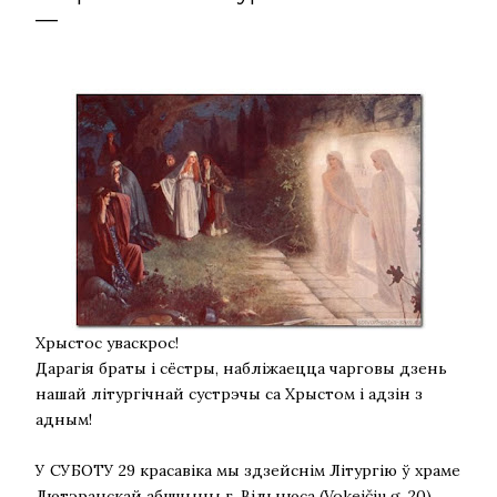
Хрыстос уваскрос!
Дарагія браты і сёстры, набліжаецца чарговы дзень
нашай літургічнай сустрэчы са Хрыстом і адзін з
адным!
У СУБОТУ 29 красавіка мы здзейснім Літургію ў храме
Лютэранскай абшчыны г. Вільнюса (Vokeičiu g. 20).