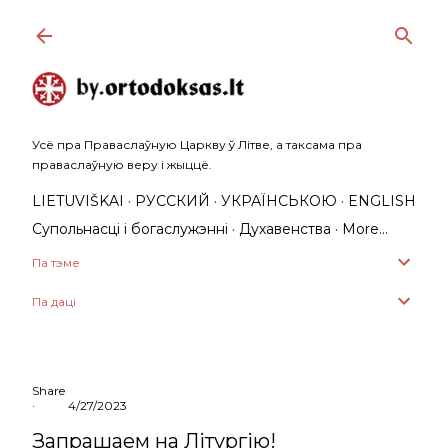
Skip to main content
Усё пра Праваслаўную Царкву ў Літве, а таксама пра
праваслаўную веру і жыццё.
LIETUVIŠKAI
РУССКИЙ
УКРАЇНСЬКОЮ
ENGLISH
Супольнасці і богаслужэнні
Духавенства
More…
Па тэме
Па даці
Share
4/27/2023
Запрашаем на Літургію!