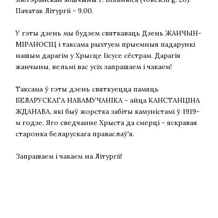
Пачатак Літургіі - 9.00.
У гэты дзень мы будзем святкаваць Дзень ЖАНЧЫН-
МІРАНОСІЦ і таксама рыхтуем прыемныя падарункі
нашым дарагім у Хрысце Іісусе сёстрам. Дарагія
жанчыны, вельмі вас усіх запрашаем і чакаем!
Таксама ў гэты дзень святкуецца памяць
БЕЛАРУСКАГА НАВАМУЧАНІКА - айца КАНСТАНЦІНА
ЖДАНАВА, які быў жорстка забіты камуністамі ў 1919-
м годзе. Яго сведчанне Хрыста да смерці - яскравая
старонка беларускага праваслаў'я.
Запрашаем і чакаем на Літургіі!