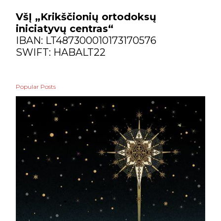
VšĮ „Krikščionių ortodoksų
iniciatyvų centras“
IBAN: LT487300010173170576
SWIFT: HABALT22
Popular Posts