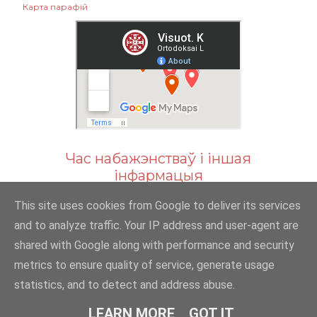
Карта парафій
Час набажэнстваў і іншая
інфармацыя
This site uses cookies from Google to deliver its services
and to analyze traffic. Your IP address and user-agent are
shared with Google along with performance and security
Powered by Blogger
metrics to ensure quality of service, generate usage
statistics, and to detect and address abuse.
© 2012-2023 VšĮ „Krikščionių ortodoksų iniciatyvų centras“
LEARN MORE
GOT IT