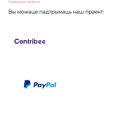
Падтрымка праекта
Вы можаце падтрымаць наш праект: